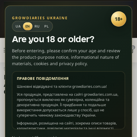
✦
ЛАСКАВО ПРОСИМО ДО НАШОГО ЧАТУ!
🎮
Діскорд
GROWDIARIES UKRAINE
18+
UA
EN
RU
PL
CLOSE
Are you 18 or older?
0
Client
Before entering, please confirm your age and review
the product-purpose notice, informational nature of
materials, cookies and privacy policy.
Breaking Stereotypes: A Deep Analysis of the Balance Between Cannabis a
Breaking Stereotypes: A Deep
ПРАВОВЕ ПОВІДОМЛЕННЯ
Analysis of the Balance Between
Шановні відвідувачі та клієнти growdiaries.com.ua!
Cannabis and a Successful Life
Уся продукція, представлена на сайті growdiaries.com.ua,
пропонується виключно як сувенірна, колекційна та
декоративна продукція. Її придбання та подальше
використання допускається лише у спосіб, що не
суперечить чинному законодавству України.
Інформація, розміщена на сайті, зокрема описи товарів,
характеристики, довідкові матеріали та інші відомості,
має виключно інформаційний, ознайомчий і науково-