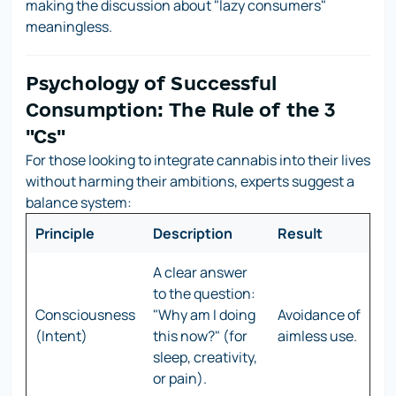
making the discussion about "lazy consumers"
meaningless.
Psychology of Successful
Consumption: The Rule of the 3
"Cs"
For those looking to integrate cannabis into their lives
without harming their ambitions, experts suggest a
balance system:
Principle
Description
Result
A clear answer
to the question:
Consciousness
"Why am I doing
Avoidance of
(Intent)
this now?" (for
aimless use.
sleep, creativity,
or pain).