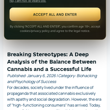
No, I am not 18 years old.
довідковий характер. Такі матеріали не є інструкцією,
рекомендацією, заохоченням або закликом до будь-яких
дій, що можуть порушувати закон.
ACCEPT ALL AND ENTER
Продукція може використовуватися покупцями лише у
законних цілях, зокрема як сувенір, подарунок, елемент
приватної колекції, матеріал для виготовлення амулетів,
By clicking “ACCEPT ALL AND ENTER”, you confirm age 18+, accept
прикрас, декоративних виробів, рибальських приманок
cookies/privacy policy and agree to the legal notice.
або як корм для домашніх тварин.
Адміністрація growdiaries.com.ua не контролює та не
може контролювати подальші дії покупців після
придбання продукції, а тому не несе відповідальності за її
використання не за призначенням або з порушенням
Breaking Stereotypes: A Deep
вимог законодавства України.
Analysis of the Balance Between
Окремо наголошуємо: будь-яке використання продукції у
спосіб, що виходить за межі її сувенірного, колекційного
Cannabis and a Successful Life
чи декоративного призначення, може бути незаконним і
спричинити правові наслідки для особи, яка вчинила такі
Published: January 6, 2026 | Category: Biohacking
дії, включно з адміністративною або кримінальною
and Psychology of Success
відповідальністю.
For decades, society lived under the influence of
Оформлюючи замовлення на сайті growdiaries.com.ua,
propaganda that associated cannabis exclusively
покупець підтверджує, що ознайомлений із цим
повідомленням, розуміє призначення продукції та
with apathy and social degradation. However, the era
зобов’язується використовувати її виключно в межах
of
"high-functioning consumers"
has arrived. Today,
чинного законодавства України.