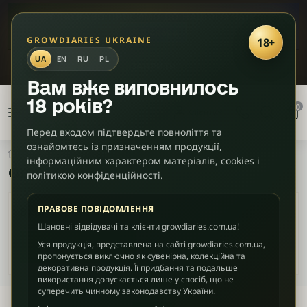
✦
ЛАСКАВО ПРОСИМО ДО НАШОГО ЧАТУ!
🎮
Діскорд
GROWDIARIES UKRAINE
18+
UA
EN
RU
PL
ЗАКРИТИ
Вам вже виповнилось
18 років?
0
Клієнту
Перед входом підтвердьте повноліття та
ознайомтесь із призначенням продукції,
Спецпропозиції
Опт
інформаційним характером матеріалів, cookies і
Опт
політикою конфіденційності.
ПРАВОВЕ ПОВІДОМЛЕННЯ
В категорії немає товарів
Шановні відвідувачі та клієнти growdiaries.com.ua!
Уся продукція, представлена на сайті growdiaries.com.ua,
Продовжити
пропонується виключно як сувенірна, колекційна та
декоративна продукція. Її придбання та подальше
використання допускається лише у спосіб, що не
суперечить чинному законодавству України.