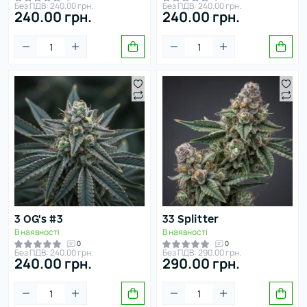
Без ПДВ: 240.00 грн.
Без ПДВ: 240.00 грн.
240.00 грн.
240.00 грн.
Квітковий
Цитрус
Шоколадний
Ягідний
тосувати фільтри
3 OG's #3
33 Splitter
В наявності
В наявності
0
0
Без ПДВ: 240.00 грн.
Без ПДВ: 290.00 грн.
240.00 грн.
290.00 грн.