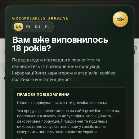
✦
ЛАСКАВО ПРОСИМО ДО НАШОГО ЧАТУ!
🎮
Діскорд
GROWDIARIES UKRAINE
18+
UA
EN
RU
PL
ЗАКРИТИ
Фільтри
Вам вже виповнилось
×
товарів
18 років?
0
Клієнту
Перед входом підтвердьте повноліття та
ознайомтесь із призначенням продукції,
Фенотип
Швидко-квітучі (Fast Version)
Фото Fast Version
інформаційним характером матеріалів, cookies і
Фото Fast Version
політикою конфіденційності.
Чиста Indica
ПРАВОВЕ ПОВІДОМЛЕННЯ
Шановні відвідувачі та клієнти growdiaries.com.ua!
Indica-домінант
Уся продукція, представлена на сайті growdiaries.com.ua,
пропонується виключно як сувенірна, колекційна та
декоративна продукція. Її придбання та подальше
Sativa-
використання допускається лише у спосіб, що не
домінант
суперечить чинному законодавству України.