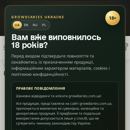
✦
ЛАСКАВО ПРОСИМО ДО НАШОГО ЧАТУ!
🎮
Діскорд
GROWDIARIES UKRAINE
18+
UA
EN
RU
PL
ЗАКРИТИ
Фільтри
×
Вам вже виповнилось
товарів
18 років?
0
Клієнту
Перед входом підтвердьте повноліття та
Фенотип
ознайомтесь із призначенням продукції,
CBD / Медичні
Високий CBD
інформаційним характером матеріалів, cookies і
Високий CBD
політикою конфіденційності.
Sativa-
домінант
ПРАВОВЕ ПОВІДОМЛЕННЯ
Шановні відвідувачі та клієнти growdiaries.com.ua!
Indica /
Sativa
Уся продукція, представлена на сайті growdiaries.com.ua,
пропонується виключно як сувенірна, колекційна та
декоративна продукція. Її придбання та подальше
Гібрид
використання допускається лише у спосіб, що не
суперечить чинному законодавству України.