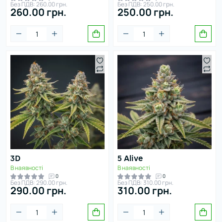
Без ПДВ: 260.00 грн.
Без ПДВ: 250.00 грн.
Сирний
260.00 грн.
250.00 грн.
Фруктовий
Квітковий
Цитрус
Шоколадний
Ягідний
3D
5 Alive
В наявності
В наявності
0
0
Без ПДВ: 290.00 грн.
Без ПДВ: 310.00 грн.
290.00 грн.
310.00 грн.
тосувати фільтри