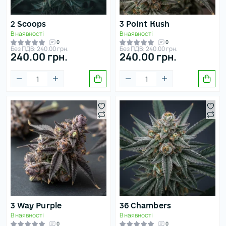
зобов’язується використовувати її виключно в межах
чинного законодавства України.
2 Scoops
3 Point Kush
Смак
В наявності
В наявності
0
0
Без ПДВ: 240.00 грн.
Без ПДВ: 240.00 грн.
240.00 грн.
240.00 грн.
Деревний
Землистий
Горіховий
Пряний /
трав’яний
Солодкий
3 Way Purple
36 Chambers
Сосновий
В наявності
В наявності
0
0