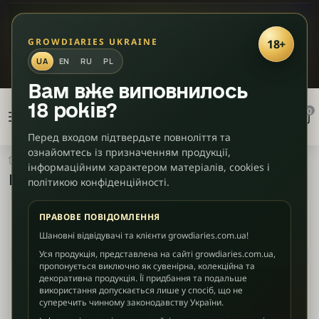
✦
ЛАСКАВО ПРОСИМО ДО НАШОГО ЧАТУ!
🎮
Діскорд
GROWDIARIES UKRAINE
18+
UA
EN
RU
PL
ЗАКРИТИ
Вам вже виповнилось
Фільтри
×
18 років?
товарів
0
Клієнту
Перед входом підтвердьте повноліття та
ознайомтесь із призначенням продукції,
Фотоперіодні
Високий THC
Фенотип
інформаційним характером матеріалів, cookies і
Високий THC
політикою конфіденційності.
Чиста
Indica
ПРАВОВЕ ПОВІДОМЛЕННЯ
Шановні відвідувачі та клієнти growdiaries.com.ua!
Indica-
Уся продукція, представлена на сайті growdiaries.com.ua,
домінант
пропонується виключно як сувенірна, колекційна та
декоративна продукція. Її придбання та подальше
використання допускається лише у спосіб, що не
Sativa-
суперечить чинному законодавству України.
домінант