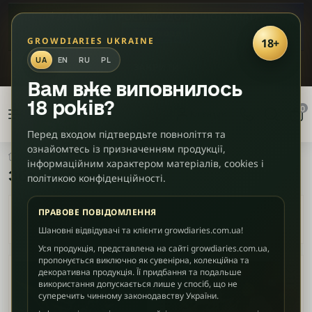
✦
ЛАСКАВО ПРОСИМО ДО НАШОГО ЧАТУ!
🎮
Діскорд
GROWDIARIES UKRAINE
18+
UA
EN
RU
PL
ЗАКРИТИ
Вам вже виповнилось
Фільтри
18 років?
×
0
Клієнту
товарів
Перед входом підтвердьте повноліття та
ознайомтесь із призначенням продукції,
Фотоперіодні
Збалансовані
інформаційним характером матеріалів, cookies і
Збалансовані
Фенотип
політикою конфіденційності.
ПРАВОВЕ ПОВІДОМЛЕННЯ
Чиста Indica
Шановні відвідувачі та клієнти growdiaries.com.ua!
Уся продукція, представлена на сайті growdiaries.com.ua,
Indica-домінант
пропонується виключно як сувенірна, колекційна та
декоративна продукція. Її придбання та подальше
використання допускається лише у спосіб, що не
Sativa-
суперечить чинному законодавству України.
домінант