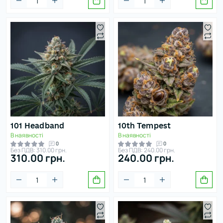
Фруктовий
Хімічний
Квітковий
Цитрус
101 Headband
10th Tempest
Шоколадний
В наявності
В наявності
0
0
Без ПДВ: 310.00 грн.
Без ПДВ: 240.00 грн.
310.00 грн.
240.00 грн.
Ягідний
тосувати фільтри