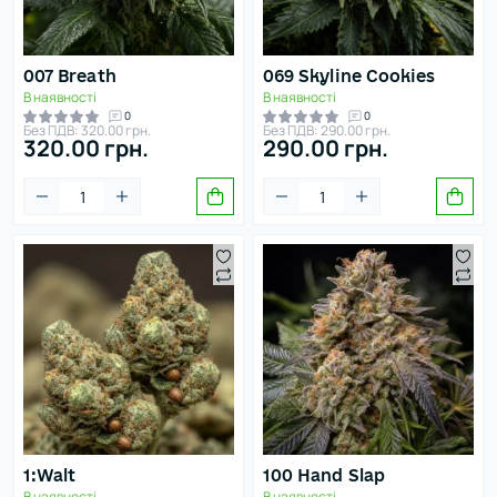
THC:
зобов’язується використовувати її виключно в межах
20–24%
чинного законодавства України.
007 Breath
069 Skyline Cookies
Дуже
високий
В наявності
В наявності
THC:
0
0
Без ПДВ: 320.00 грн.
Без ПДВ: 290.00 грн.
25–29%
320.00 грн.
290.00 грн.
Смак
Деревний
Землистий
Карамель
Кремовий
1:Walt
100 Hand Slap
В наявності
В наявності