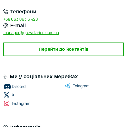
зобов’язується використовувати її виключно в межах
чинного законодавства України.
Телефони
+38 063 063 6 420
E-mail
manager@growdiaries.com.ua
Перейти до контактів
Ми у соціальних мережах
Telegram
Discord
X
Instagram