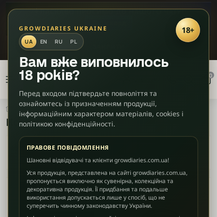
✦
ЛАСКАВО ПРОСИМО ДО НАШОГО ЧАТУ!
🎮
Діскорд
GROWDIARIES UKRAINE
18+
UA
EN
RU
PL
ЗАКРИТИ
Вам вже виповнилось
18 років?
0
Клієнту
Перед входом підтвердьте повноліття та
ознайомтесь із призначенням продукції,
Обладнання
Контроль клімату
інформаційним характером матеріалів, cookies і
Контроль клімату
політикою конфіденційності.
ПРАВОВЕ ПОВІДОМЛЕННЯ
Шановні відвідувачі та клієнти growdiaries.com.ua!
Уся продукція, представлена на сайті growdiaries.com.ua,
пропонується виключно як сувенірна, колекційна та
декоративна продукція. Її придбання та подальше
використання допускається лише у спосіб, що не
суперечить чинному законодавству України.